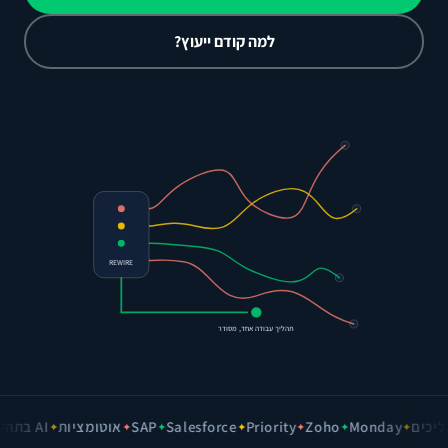
למה קודם ייעוץ?
REWIRE
תהליך עבודה אחד, מסודר
ים
Monday
Zoho
Priority
Salesforce
SAP
אוטומציות
AI בתהליכי עבודה
✦
✦
✦
✦
✦
✦
✦