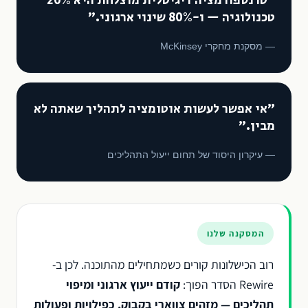
"טרנספורמציה דיגיטלית מוצלחת היא 20%
טכנולוגיה — ו-80% שינוי ארגוני."
— מסקנת מחקרי McKinsey
"אי אפשר לעשות אוטומציה לתהליך שאתה לא
מבין."
— עיקרון היסוד של תחום ייעול התהליכים
המסקנה שלנו
רוב הכישלונות קורים כשמתחילים מהתוכנה. לכן ב-
Rewire הסדר הפוך:
קודם ייעוץ ארגוני ומיפוי
תהליכים — מזהים צווארי בקבוק, כפילויות ופעולות