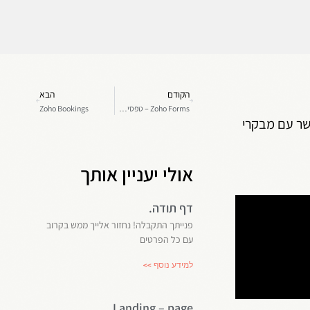
הקודם
הבא
Zoho Forms – טפסים של זוהו
Zoho Bookings
תקשר עם מבקרי
אולי יעניין אותך
דף תודה.
פנייתך התקבלה! נחזור אלייך ממש בקרוב
עם כל הפרטים
למידע נוסף >>
Landing – page