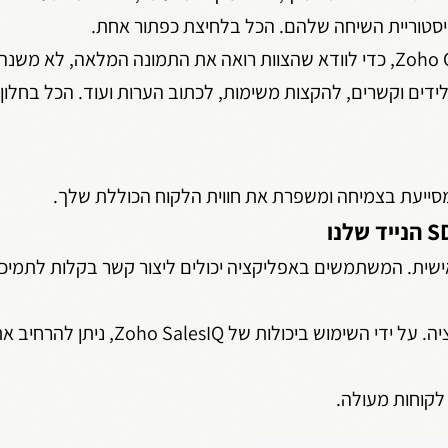
היסטוריית השיחה שלהם. הכל בלחיצת כפתור אחת.
– שילוב Zoho SalesIQ עם חשבון ה-Zoho CRM, כדי לוודא שהצוות רואה את התמונה המלאה, לא מ
ידים וקשרים, להקצות משימות, לכתוב הערות ועוד. הכל בחלון
אישית. המשתמשים באפליקציה יכולים ליצור קשר בקלות לתמיכ
מאפשר לשלב בקלות תמיכה בשיחת צ'אט בתוך האפליקציה. על ידי השימו
לקוחות מעולה.