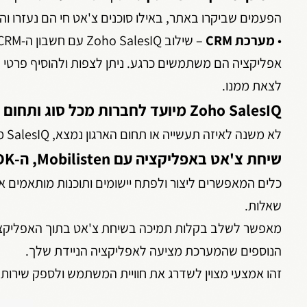
הפעמים שביקרו באתר, באילו סוכנים צ'אט חי הם נעזרו ו
•
מערכת CRM
אפליקציה הם משתמשים כרגע. ניתן לצפות ולהוסיף פרטי ל
לצאת ממנו.
Zoho SalesIQ מיועד לחברות מכל סוג ותחום
לא משנה לאיזה תעשייה או תחום הארגון נמצא, SalesIQ מסייעת בצמיחה ומשפרת את חווית הלקוח הכוללת שלך.
שיחת צ'אט באפליקציה עם Mobilisten, ה-SDK הנייד שלנו
כלים המאפשרים ליצור ולפתח יישומים ותוכנות מותאמים 
שאלות.
הנוספים שהמערכת מציעה לאפליקציה הניידת שלך.
זהו אמצעי מצוין לשדרג את חוויית המשתמש ולספק שירות 