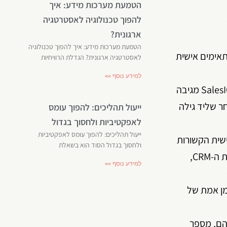
הטמעת מערכות מידע: איך
להפוך טכנולוגיה לאסטרטגיה
ארגונית?
הטמעת מערכות מידע: איך להפוך טכנולוגיה
תר ומתאימים אישית
לאסטרטגיה ארגונית? הגדלת הרוויחיות
למידע נוסף >>
– יצירת זרימת פעולות ההפוכיות לקוחות פוטנציאליים לנאמנים. עם טריגרים ובוטים אוטומטיים, SalesIQ מגיבה
ר שליד גילה
ייעול תהליכים: להפוך עומס
לאפקטיביות ולחסוך בגדול
ייעול תהליכים: להפוך עומס לאפקטיביות
 אישית הקשורות
ולחסוך בגדול הסוד הוא בשאלת
לשיווק, מכירות או תמיכה. חוסך זמן וכסף ע"י שימוש בצ'אטבוט, האוסף מידע מלקוחות פוטנציאליים, מסנכרן מידע למערכת ה-CRM,
למידע נוסף >>
מן אמת של
הם, מספר