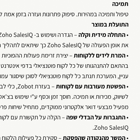
תמיכה
טיפול ותמיכה במהירות. סיפוק פתרונות ועזרה בזמן אמת ללקוחו
התועלת במוצר
•
התחלה מידית וקלה
את אופן הפעולה של Zoho SalesIQ כך שיתאים לתהליך הארגוני. ממשק נקי וידידותי למשתמש.
•
המרת לידים ללקוחות
בהתאם להתנהגותו של כל לקוח פוטנציאלי בדפי אינטרנט 
עניין, המערכת תנתב כל לקוח פוטנציאלי לסוכן שיסגור עמ
•
הפשטת מעורבות עם לקוחות
– בעזרת t
מפעיל מבצעי דואר אלקטרוני ממוקדים, מתחיל שיחות פרטיו
•
התגברות על הבדלי שפה
– הקלה על תקשורת עם לקוחו
Zoho SalesIQ.
•
המשך מהנקודה שהפסקת
– סקירת כל פעילות הלקוח ה