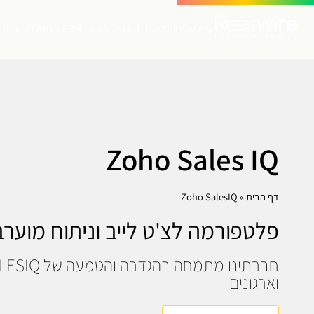
קצת עלינו
הטמעת מאנדיי
זוהו – ZOHO – CRM
פתרו
▾
▾
Zoho Sales IQ
דף הבית
»
Zoho SalesIQ
פלטפורמה לצ'ט לייב וניתוח מוער
וארגונים