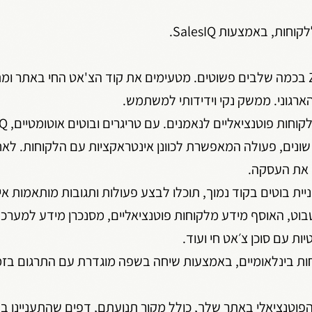
ת, באמצעות SalesIQ.
– הגדרה ושימוש ב- Zoho SalesIQ בכמה שלבים פשוטים. מטעימים את קוד הצ'אט החי בא
שונים, פעולה המאפשרת לכוונן אינטראקציות עם הלקוחות. לאח
ו את העסקה.
Zobo, כלי לבניית בוטים בקוד נמוך, תוכלו לבצע פעולות ותגובות מותאמות
ת עם סוכן צ׳אט חי ועוד.
ת בינלאומיים, באמצעות שיחה בשפה מוגדרת עם התרגום בז
פוטנציאלי באתר שלך, כולל מקור תנועתם, דפים שהתעניינו ב