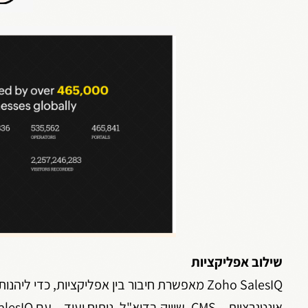
שילוב אפליקציות
אינטגרציות – CMS, שיווק בדוא"ל, ניתוח ועוד – עם Zoho SalesIQ ניתן לסגור עסקאות מהר מתמיד.