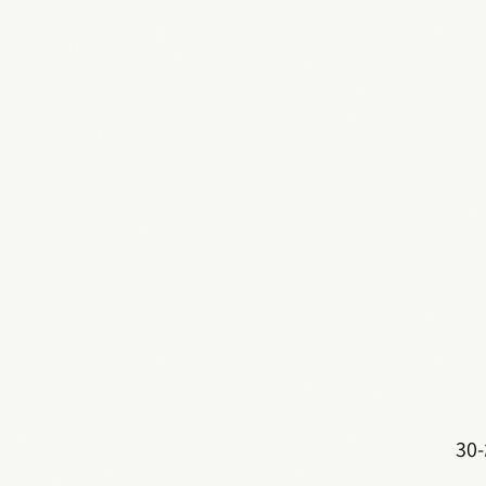
Zoho SalesIQ מאפשרת חיבור בין אפליקציות, כדי ליהנות מזרימת נתונים ללא הפרעה ממערכת אחת לאחרת. עם יותר מ-30