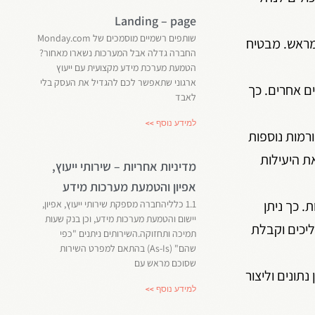
Landing – page
שותפים רשמיים מוסמכים של Monday.com
מראש. מבטיח
החברה גדלה אבל המערכות נשארו מאחור?
הטמעת מערכת מידע מקצועית עם ייעוץ
ארגוני שתאפשר לכם להגדיל את העסק בלי
ים אחרים. כך
לאבד
למידע נוסף >>
טפורמות נוספות
ת היעילות
מדיניות אחריות – שירותי ייעוץ,
אפיון והטמעת מערכות מידע
 כך ניתן
1.1 כלליהחברה מספקת שירותי ייעוץ, אפיון,
יישום והטמעת מערכות מידע, וכן בנק שעות
ליכים וקבלת
תמיכה ותחזוקה.השירותים ניתנים "כפי
שהם" (As-Is) בהתאם למפרט השירות
שסוכם מראש עם
פשר לחברות לסנכרן נתונים וליצור
למידע נוסף >>