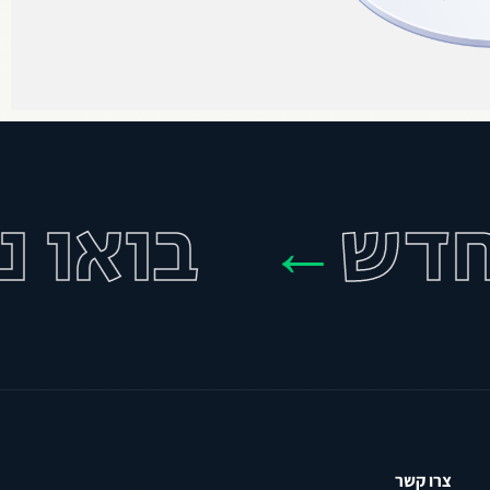
ש
בואו נחב
←
צרו קשר