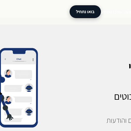
נות
מרכז המידע
בואו נתחיל
▾
וטים
 והודעות