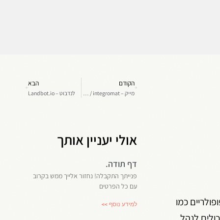
הקודם
הבא
מייק – Make / integromat
לנדבוט – Landbot.io
אולי יעניין אותך
דף תודה.
פנייתך התקבלה! נחזור אלייך ממש בקרוב
עם כל הפרטים
פולריים כמו
למידע נוסף >>
טסאפ חברות וארגונים יכולים לנהל