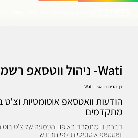
קצת עלינו
הטמעת מאנדיי
זוהו – ZOHO – CRM
פתרו
▾
▾
Wati- ניהול ווטסאפ רשמי
דף הבית
»
וואטי – Wati
הודעות וואטסאפ אוטומטיות וצ'ט ב
מתקדמים
חברתינו מתמחה באיפון והטמעה של צ'ט בוטים
וואטסאפ אוטומטיות לפי תרחיש