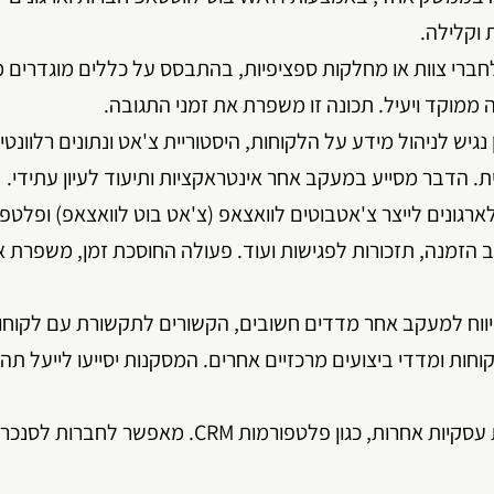
 וקלילה.
רי צוות או מחלקות ספציפיות, בהתבסס על כללים מוגדרים 
ממוקד ויעיל. תכונה זו משפרת את זמני התגובה.
גיש לניהול מידע על הלקוחות, היסטוריית צ'אט ונתונים רלוונטי
. הדבר מסייע במעקב אחר אינטראקציות ותיעוד לעיון עתידי.
WATI., מאפשר לארגונים לייצר צ'אטבוטים לוואצאפ (צ'אט בוט לוואצאפ) ופל
צב הזמנה, תזכורות לפגישות ועוד. פעולה החוסכת זמן, משפרת א
יווח למעקב אחר מדדים חשובים, הקשורים לתקשורת עם לקוחות.
קוחות ומדדי ביצועים מרכזיים אחרים. המסקנות יסייעו לייעל תה
– השתלבות עם מערכות עסקיות אחרות, כגון פלטפורמות CRM. מא