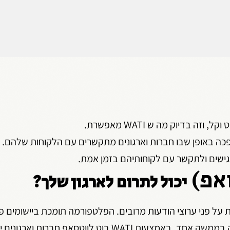
 בדיוק מה ש WATI מאפשרת.
נגישים ולתקשר עם לקוחותיהם בזמן אמת.
סאפ)
יכול לתרום לארגון שלך?
 על פני ערוצי הודעות מרובים. הפלטפורמה תומכת ביישומים פו
אינסטגרם, טלגרם, פייסבוק ועוד. על ידי שילוב ערוצים אלה בממשק אחד, באמצעות WATI בוט לוו