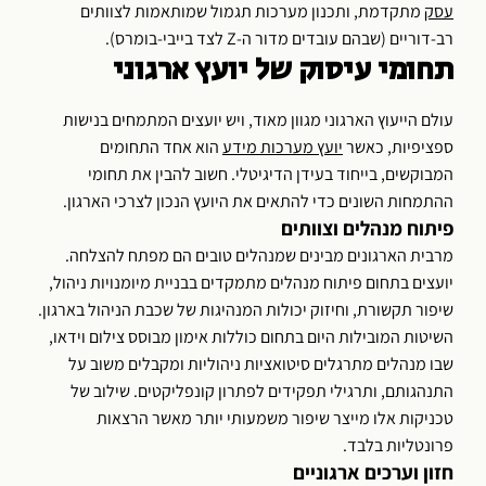
עסק
מתקדמת, ותכנון מערכות תגמול שמותאמות לצוותים
רב-דוריים (שבהם עובדים מדור ה-Z לצד בייבי-בומרס).
תחומי עיסוק של יועץ ארגוני
עולם הייעוץ הארגוני מגוון מאוד, ויש יועצים המתמחים בנישות
ספציפיות, כאשר
יועץ מערכות מידע
הוא אחד התחומים
המבוקשים, בייחוד בעידן הדיגיטלי. חשוב להבין את תחומי
ההתמחות השונים כדי להתאים את היועץ הנכון לצרכי הארגון.
פיתוח מנהלים וצוותים
מרבית הארגונים מבינים שמנהלים טובים הם מפתח להצלחה.
יועצים בתחום פיתוח מנהלים מתמקדים בבניית מיומנויות ניהול,
שיפור תקשורת, וחיזוק יכולות המנהיגות של שכבת הניהול בארגון.
השיטות המובילות היום בתחום כוללות אימון מבוסס צילום וידאו,
שבו מנהלים מתרגלים סיטואציות ניהוליות ומקבלים משוב על
התנהגותם, ותרגילי תפקידים לפתרון קונפליקטים. שילוב של
טכניקות אלו מייצר שיפור משמעותי יותר מאשר הרצאות
פרונטליות בלבד.
חזון וערכים ארגוניים