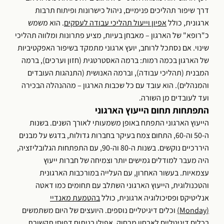
דרך שיפור תהליכים פנימיים, ניהול כישרונות ופיתוח תרבות
ארגונית, כולל
אפיון וייעול תהליכי עבודה לעסקים
. הוא משמש
כ"רופא" של הארגון – מאבחן בעיות, מציע פתרונות ומלווה תהליכי
שינוי. אם נסתכל לרוחב, יועץ ארגוני מתמקד בשיפור האפקטיביות
של הארגון בכמה רמות: ברמה האסטרטגית (חזון וערכים), ברמה
המבנית (תהליכי עבודה), וברמה האנושית (התנהגות העובדים
והמנהלים). הוא עובד עם כל שכבות הארגון – מההנהלה הבכירה
ועד לעובדים מן השורה.
התפתחות תחום הייעוץ הארגוני
הייעוץ הארגוני התפתח באופן משמעותי לאורך השנים. בשנות
ה-50 וה-60, התחום צמח בעיקר בחברות גדולות, בדגש על מבנים
היררכיים נוקשים. בשנות ה-80 וה-90, עם התפתחות הגלובליזציה,
היה מעבר למודלים גמישים יותר וצמיחה של חברות ייעוץ
עצמאיות. בעשור האחרון, עם העלייה במורכבות הארגונית
והטכנולוגית, הייעוץ הארגוני השתלב עם תחומים כמו דאטה
אנליטיקס ופסיכולוגיה ארגונית, כולל
בהטמעת מאנדיי
(
Monday
)
וכלים דיגיטליים נוספים. היועצים של היום משתמשים
בכלים דיגיטליים לאבחון מרחוק, אפילו בניתוח דפוסי תקשורת