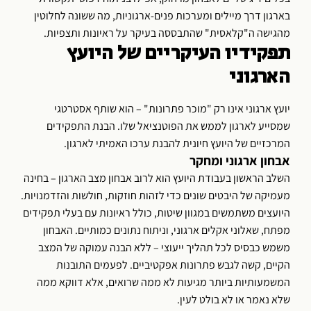
בארגון דרך מיילים ומערכות פנים-ארגוניות, מה ששונה לחלוטין
מהגישה ה"קלאסית" שהתבססה בעיקר על ראיונות ותצפיות.
תפקידיו העיקריים של היועץ
הארגוני
יועץ ארגוני אינו רק "מוכר פתרונות" – הוא שותף אסטרטגי
שמסייע לארגון לממש את הפוטנציאל שלו. הבנת התפקידים
המרכזיים של היועץ חיונית להבנת ערכו האמיתי לארגון.
אבחון ארגוני ומחקר
השלב הראשון בעבודת היועץ הוא לרוב אבחון מצב הארגון – בחינה
מעמיקה של היבטים שונים כדי לזהות חוזקות, חולשות והזדמנויות.
היועצים משתמשים במגוון שיטות, כולל ראיונות עם בעלי תפקידים
מפתח, שאלוני אקלים ארגוני, וניתוח נתונים כמותיים. האבחון
משמש כבסיס לכל תהליך ייעוצי – ללא הבנה עמוקה של המצב
הקיים, קשה לגבש פתרונות אפקטיביים. לפעמים התובנות
המשמעותיות ביותר מגיעות לא ממה שרואים, אלא דווקא ממה
שלא נאמר או לא בולט לעין.