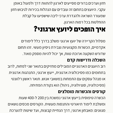
חזון וערכים ברורים מסייעים לארגון להתוות דרך ולפעול באופן
עקבי. היועצים בתחום זה עובדים עם הנהלות בכירות לגיבוש חזון
שמעורר השראה ולהגדרת ערכי ליבה שישפיעו על קבלת
ההחלטות בכל רמות הארגון.
איך הופכים ליועץ ארגוני?
מסלול הקריירה של יועץ ארגוני משלב בדרך כלל לימודים
אקדמיים, הכשרות מקצועיות וצבירת ניסיון מעשי. זהו תחום
שדורש השקעה ארוכת טווח, אך יכול להיות מספק מאוד.
השכלה ודרישות קדם
רוב היועצים הארגוניים המובילים מחזיקים בתואר שני לפחות, לרוב
בתחומים כמו פסיכולוגיה ארגונית, ייעוץ ארגוני, התנהגות ארגונית
או מנהל עסקים עם התמחות במשאבי אנוש. תואר ראשון רלוונטי
(פסיכולוגיה, סוציולוגיה, ניהול) הוא נקודת הפתיחה.
קורסים והכשרות מומלצים
הכשרה טיפוסית בייעוץ ארגוני נמשכת בין 200 ל-400 שעות
ומשלבת לימוד תיאורטי והתנסות מעשית. הקורסים מכסים נושאים
מגוונים: מאבחון ארגוני, דרך הנחיית קבוצות, ועד שיטות להערכת