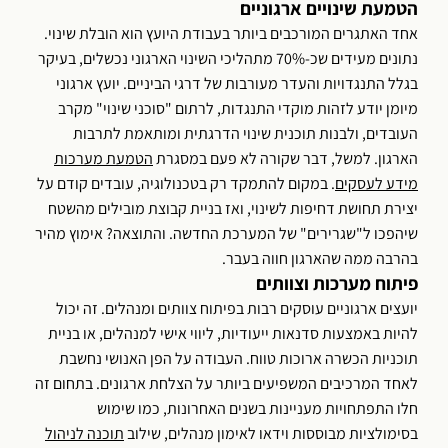
הטמעת שינויים ארגוניים
אחד האתגרים המורכבים ביותר בעבודת היועץ הוא הובלת שינוי.
נתונים מעידים שכ-70% מתהליכי השינוי הארגוני נכשלים, בעיקר
בגלל התנגדויות והעדר מעורבות של דרגי הביניים. יועץ ארגוני
מיומן יודע לזהות מוקדי התנגדות, לרתום "סוכני שינוי" מקרב
העובדים, ולבנות תוכנית שינוי הדרגתית ומותאמת לתרבות
הארגון. למשל, דבר שקורה לא פעם במסגרת
ה
טמעת מערכות
מידע לעסקים
. במקום להתמקד רק בטכנולוגיה, עובדים קודם על
יצירת תחושת דחיפות לשינוי, ואז בניית קבוצת מובילים מהשטח
שיהפכו ל"שגרירים" של המערכת החדשה. והתוצאה? אימוץ מהיר
בהרבה ממה שהארגון חווה בעבר.
פיתוח מערכות וצוותים
יועצים ארגוניים עוסקים רבות בפיתוח צוותים ומנהלים. זה יכול
להיות באמצעות סדנאות ייעודיות, ליווי אישי למנהלים, או בניית
תוכניות הכשרה ארוכות טווח. העבודה על הפן האנושי נחשבת
לאחד המרכיבים המשפיעים ביותר על הצלחת ארגונים. בתחום זה
חלו התפתחויות מעניינות בשנים האחרונות, כמו שימוש
בסימולציות מבוססות וידאו לאימון מנהלים, שילוב
תוכנה לניהול